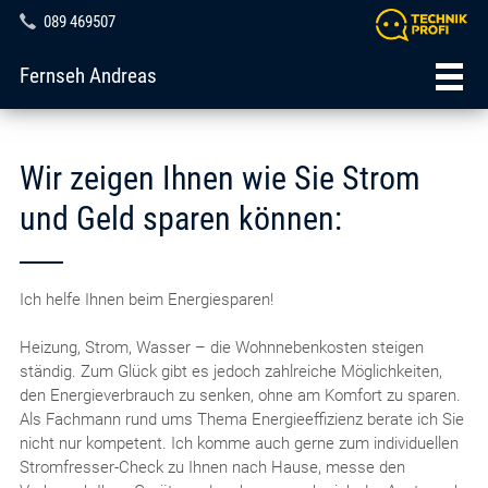
089 469507
Fernseh Andreas
Wir zeigen Ihnen wie Sie Strom
und Geld sparen können:
Ich helfe Ihnen beim Energiesparen!
Heizung, Strom, Wasser – die Wohnnebenkosten steigen
ständig. Zum Glück gibt es jedoch zahlreiche Möglichkeiten,
den Energieverbrauch zu senken, ohne am Komfort zu sparen.
Als Fachmann rund ums Thema Energieeffizienz berate ich Sie
nicht nur kompetent. Ich komme auch gerne zum individuellen
Stromfresser-Check zu Ihnen nach Hause, messe den