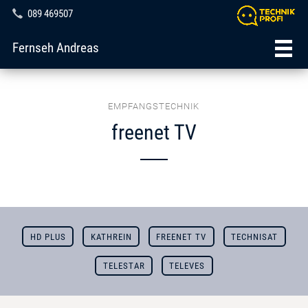
089 469507
Fernseh Andreas
EMPFANGSTECHNIK
freenet TV
HD PLUS
KATHREIN
FREENET TV
TECHNISAT
TELESTAR
TELEVES