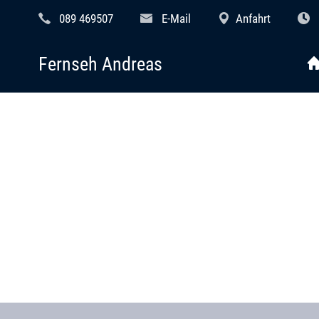
089 469507
E-Mail
Anfahrt
Fernseh Andreas