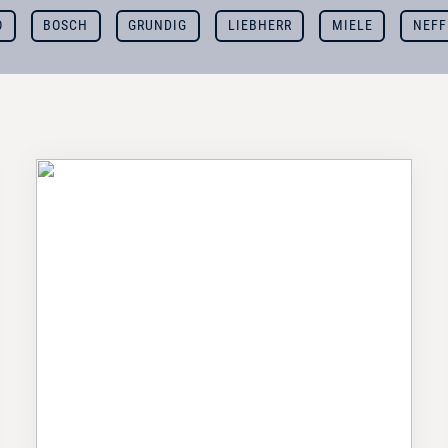
O
BOSCH
GRUNDIG
LIEBHERR
MIELE
NEFF