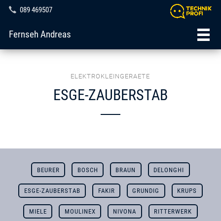
089 469507
Fernseh Andreas
ELEKTROKLEINGERAETE
ESGE-ZAUBERSTAB
BEURER
BOSCH
BRAUN
DELONGHI
ESGE-ZAUBERSTAB
FAKIR
GRUNDIG
KRUPS
MIELE
MOULINEX
NIVONA
RITTERWERK