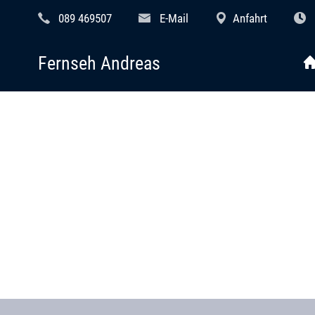
089 469507
E-Mail
Anfahrt
Fernseh Andreas