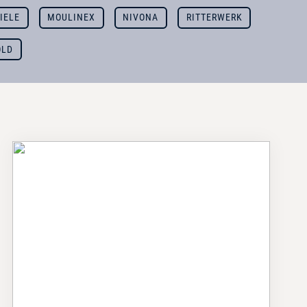
IELE
MOULINEX
NIVONA
RITTERWERK
OLD