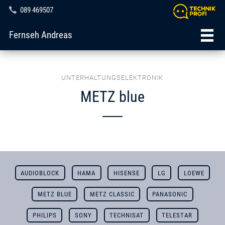
089 469507
Fernseh Andreas
UNTERHALTUNGSELEKTRONIK
METZ blue
AUDIOBLOCK
HAMA
HISENSE
LG
LOEWE
METZ BLUE
METZ CLASSIC
PANASONIC
PHILIPS
SONY
TECHNISAT
TELESTAR