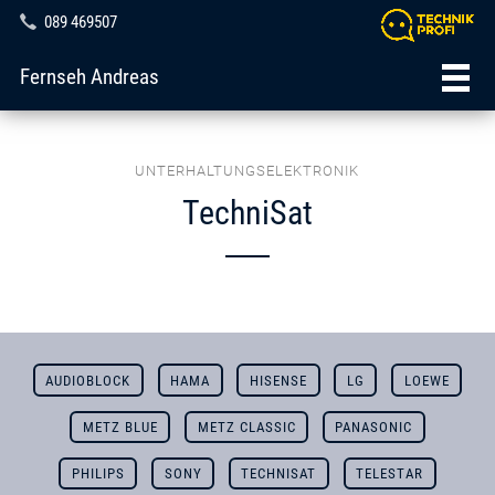
089 469507
Fernseh Andreas
UNTERHALTUNGSELEKTRONIK
TechniSat
AUDIOBLOCK
HAMA
HISENSE
LG
LOEWE
METZ BLUE
METZ CLASSIC
PANASONIC
PHILIPS
SONY
TECHNISAT
TELESTAR