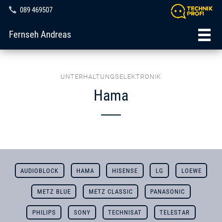
089 469507
Fernseh Andreas
UNTERHALTUNGSELEKTRONIK
Hama
AUDIOBLOCK
HAMA
HISENSE
LG
LOEWE
METZ BLUE
METZ CLASSIC
PANASONIC
PHILIPS
SONY
TECHNISAT
TELESTAR